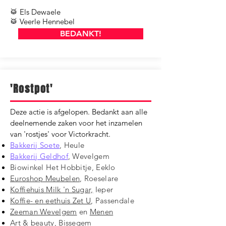
🥁 Els Dewaele
🥁 Veerle Hennebel
BEDANKT!
'Rostpot'
Deze actie is afgelopen. Bedankt aan alle
deelnemende zaken voor het inzamelen
van 'rostjes' voor Victorkracht.
Bakkerij Soete
, Heule
Bakkerij Geldhof
, Wevelgem
Biowinkel Het Hobbitje, Eeklo
Euroshop Meubelen
, Roeselare
Koffiehuis Milk 'n Sugar,
Ieper
Koffie- en eethuis Zet U
, Passendale
Zeeman Wevelgem
en
Menen
Art & beauty,
Bissegem