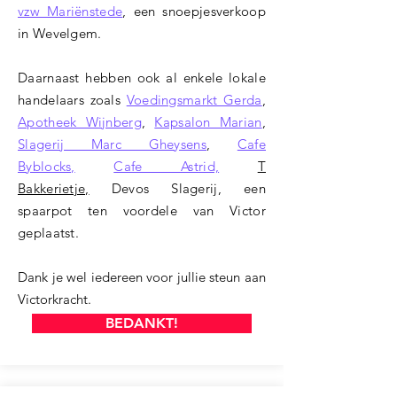
vzw Mariënstede
, een snoepjesverkoop
in Wevelgem.
Daarnaast hebben ook al enkele lokale
handelaars zoals
Voedingsmarkt Gerda
,
Apotheek Wijnberg
,
Kapsalon Marian
,
Slagerij Marc Gheysens
,
Cafe
Byblocks,
Cafe Astrid,
T
Bakkerietje,
Devos Slagerij, een
spaarpot ten voordele van Victor
geplaatst.
Dank je wel iedereen voor jullie steun aan
Victorkracht.
BEDANKT!