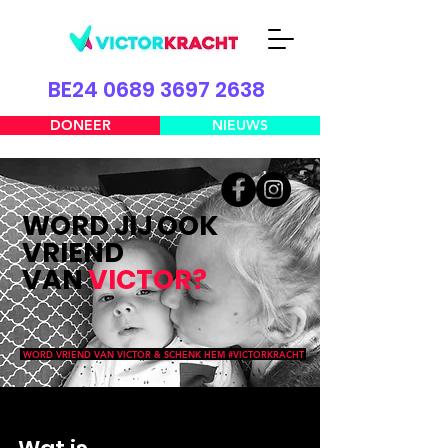
BE24 0689 3697 2638
DONEER
NIEUWS
WORD JIJ OOK
VRIEND
VAN
VICTOR
?
WORD VRIEND VAN VICTOR & SCHENK HEM #VICTORKRACHT