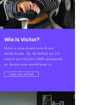
Wie is Victor?
Victor is onze stoere zoon & ons
derde kindje. Op de leeftijd van 3,5
maand werd bij hem SMA vastgesteld
en stortte onze wereld even in.
Lees ons verhaal