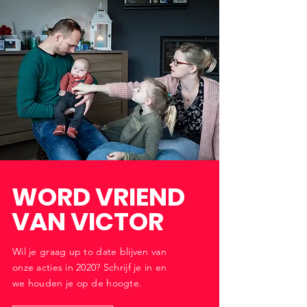
WORD VRIEND
VAN VICTOR
Wil je graag up to date blijven van
onze acties in 2020? Schrijf je in en
we houden je op de hoogte.